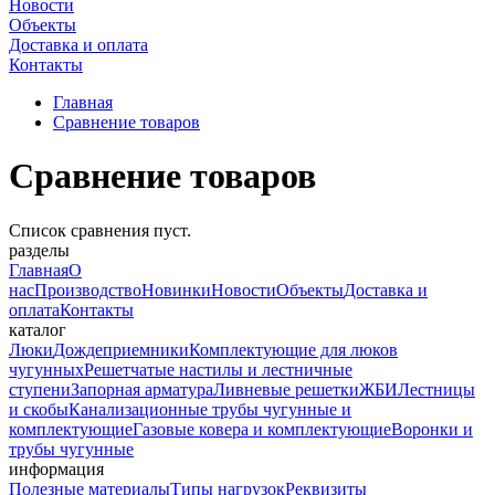
Новости
Объекты
Доставка и оплата
Контакты
Главная
Сравнение товаров
Сравнение
товаров
Список сравнения пуст.
разделы
Главная
О
нас
Производство
Новинки
Новости
Объекты
Доставка и
оплата
Контакты
каталог
Люки
Дождеприемники
Комплектующие для люков
чугунных
Решетчатые настилы и лестничные
ступени
Запорная арматура
Ливневые решетки
ЖБИ
Лестницы
и скобы
Канализационные трубы чугунные и
комплектующие
Газовые ковера и комплектующие
Воронки и
трубы чугунные
информация
Полезные материалы
Типы нагрузок
Реквизиты