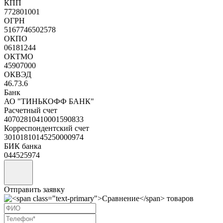
КПП
772801001
ОГРН
5167746502578
ОКПО
06181244
ОКТМО
45907000
ОКВЭД
46.73.6
Банк
АО "ТИНЬКОФФ БАНК"
Расчетный счет
40702810410001590833
Корреспондентский счет
30101810145250000974
БИК банка
044525974
Отправить заявку