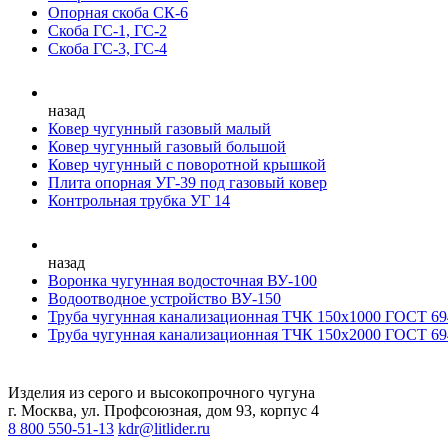
Опорная скоба СК-6
Скоба ГС-1, ГС-2
Скоба ГС-3, ГС-4
назад
Ковер чугунный газовый малый
Ковер чугунный газовый большой
Ковер чугунный с поворотной крышкой
Плита опорная УГ-39 под газовый ковер
Контрольная трубка УГ 14
назад
Воронка чугунная водосточная ВУ-100
Водоотводное устройство ВУ-150
Труба чугунная канализационная ТЧК 150х1000 ГОСТ 69
Труба чугунная канализационная ТЧК 150х2000 ГОСТ 69
Изделия из серого и высокопрочного чугуна
г. Москва, ул. Профсоюзная, дом 93, корпус 4
8 800 550-51-13
kdr@litlider.ru