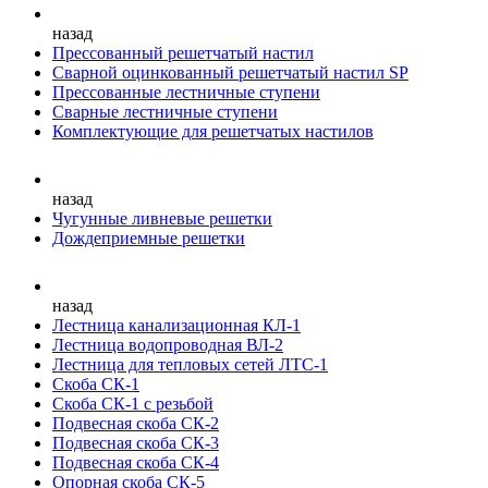
назад
Прессованный решетчатый настил
Сварной оцинкованный решетчатый настил SP
Прессованные лестничные ступени
Сварные лестничные ступени
Комплектующие для решетчатых настилов
назад
Чугунные ливневые решетки
Дождеприемные решетки
назад
Лестница канализационная КЛ-1
Лестница водопроводная ВЛ-2
Лестница для тепловых сетей ЛТС-1
Скоба СК-1
Скоба СК-1 с резьбой
Подвесная скоба СК-2
Подвесная скоба СК-3
Подвесная скоба СК-4
Опорная скоба СК-5