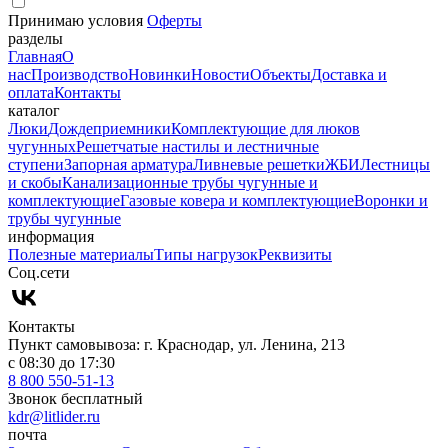
Принимаю условия
Оферты
разделы
Главная
О
нас
Производство
Новинки
Новости
Объекты
Доставка и
оплата
Контакты
каталог
Люки
Дождеприемники
Комплектующие для люков
чугунных
Решетчатые настилы и лестничные
ступени
Запорная арматура
Ливневые решетки
ЖБИ
Лестницы
и скобы
Канализационные трубы чугунные и
комплектующие
Газовые ковера и комплектующие
Воронки и
трубы чугунные
информация
Полезные материалы
Типы нагрузок
Реквизиты
Cоц.сети
Контакты
Пункт самовывоза: г. Краснодар, ул. Ленина, 213
с 08:30 до 17:30
8 800 550-51-13
Звонок бесплатный
kdr@litlider.ru
почта