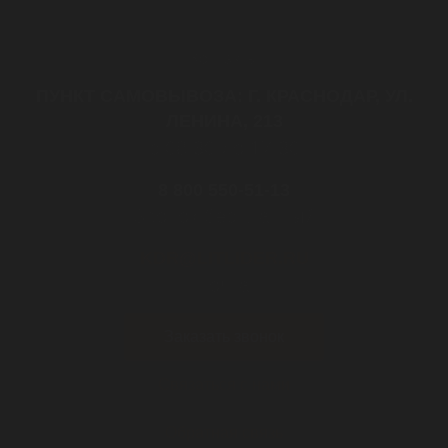
Контакты
ПУНКТ САМОВЫВОЗА: Г. КРАСНОДАР, УЛ.
ЛЕНИНА, 213
с 08:30 до 17:30
8 800 550-51-13
Звонок бесплатный
KDR@LITLIDER.RU
почта
Заказать звонок
Связаться с нами
Обратная связь