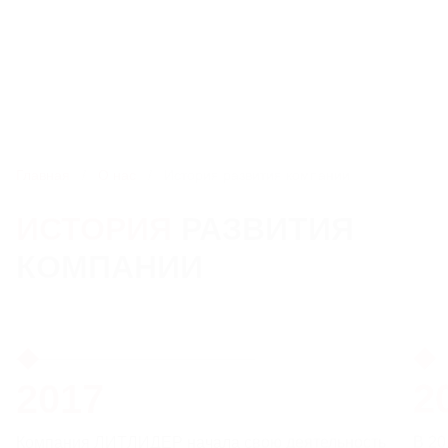
8 800 550-51-13
kdr@litlider.ru
Каталог
Главная
О нас
История развития компании
ИСТОРИЯ
РАЗВИТИЯ
ЛЮКИ
КОМПАНИИ
ДОЖДЕПРИЕМНИКИ
КОМПЛЕКТУЮЩИЕ ДЛЯ ЛЮКОВ ЧУГУННЫХ
2017
2
РЕШЕТЧАТЫЕ НАСТИЛЫ И ЛЕСТНИЧНЫЕ СТУПЕНИ
Компания ЛИТЛИДЕР начала свою деятельность
В 20