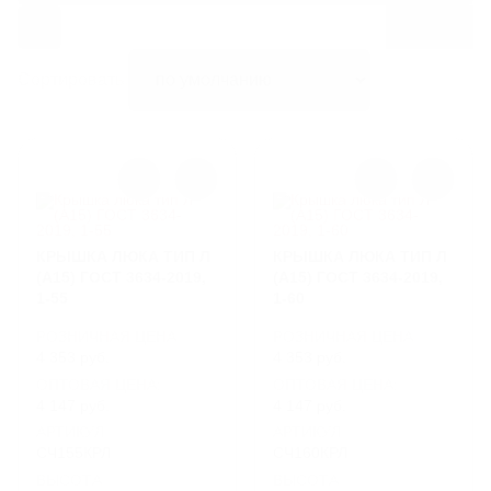
ЛИВНЕВЫЕ РЕШЕТКИ
Сортировать:
ЛЕСТНИЦЫ И СКОБЫ
ГАЗОВЫЕ КОВЕРА И КОМПЛЕКТУЮЩИЕ
ВОРОНКИ И ТРУБЫ ЧУГУННЫЕ
КРЫШКА ЛЮКА ТИП Л
КРЫШКА ЛЮКА ТИП Л
(А15) ГОСТ 3634-2019,
(А15) ГОСТ 3634-2019,
1-55
1-60
РОЗНИЧНАЯ ЦЕНА
РОЗНИЧНАЯ ЦЕНА
4 353 руб.
4 353 руб.
ОПТОВАЯ ЦЕНА:
ОПТОВАЯ ЦЕНА:
4 147 руб.
4 147 руб.
АРТИКУЛ
АРТИКУЛ
СЧ155КРЛ
СЧ160КРЛ
ВЫСОТА
ВЫСОТА