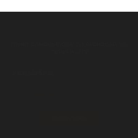
Контакты
ПУНКТ САМОВЫВОЗА: Г. КРАСНОДАР, УЛ.
ЛЕНИНА, 213
с 08:30 до 17:30
8 800 550-51-13
Звонок бесплатный
KDR@LITLIDER.RU
почта
Заказать звонок
Связаться с нами