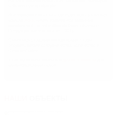
нашей компании невысокая, так как мы реализуем
собственную продукцию.
Вне зависимости от того, где будет использоваться
крышка
люка
, купить изделие под заданные
параметры в нашей компании будет несложно.
Продукция изготовлена по ГОСТу.
Свяжитесь с нашими менеджерами, чтобы
обсудить детали сотрудничества, количество и
сроки поставок.
У нас вы можете заказать и
другие элементы
для
канализационных люков.
НАШИ
ОБЪЕКТЫ