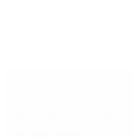
40
ВЫСОТА
МАТЕРИАЛ
40
СЧ
МАТЕРИАЛ
КЛАСС НАГРУЗКИ
СЧ
C250
КЛАСС НАГРУЗКИ
C250
Если нужна качественная крышка под люк,
воспользуйтесь услугами компании ЛИТЛИДЕР.
Мы реализуем продукцию собственного
производства, поэтому уверены в ее качестве и
надежности. Каждая крышка люка круглая перед
продажей проходит проверку на наличие дефектов
и соответствие заявленным характеристикам.
Конструктивные